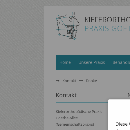
Home
Unsere Praxis
Behandl
Kontakt
Danke
Kontakt
I
Kieferorthopädische Praxis
W
Goethe-Allee
Diese 
(Gemeinschaftspraxis)