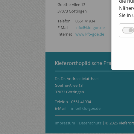
die nu
Goethe-Allee 13
Nähere
37073 Göttingen
Sie in
Telefon
0551 41934
E-Mail
info@kfo-goe.de
Internet
www.kfo-goe.de
Kieferorthopädische Praxis Goeth
Dr. Dr. Andreas Matthaei
Goethe-Allee 13
37073 Göttingen
Telefon
0551 41934
E-Mail
info@kfo-goe.de
Impressum
|
Datenschutz
| © 2026 Kieferor