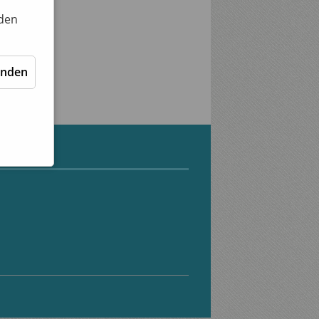
nden
enden