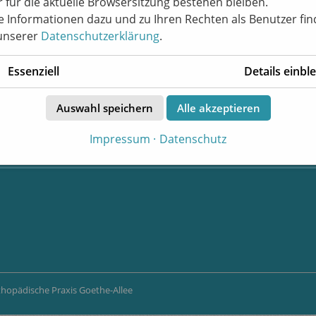
r für die aktuelle Browsersitzung bestehen bleiben.
 Informationen dazu und zu Ihren Rechten als Benutzer fi
 unserer
Datenschutzerklärung
.
Essenziell
Details einbl
Auswahl speichern
Alle akzeptieren
Impressum
Datenschutz
e-Allee
thopädische Praxis Goethe-Allee